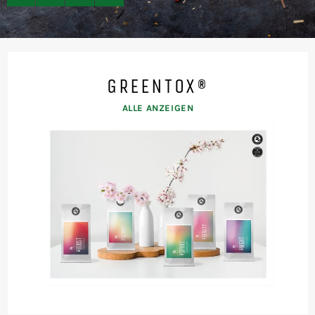
pausieren
Vorheriger
Nächster
Schieber
Schieber
GREENTOX®
ALLE ANZEIGEN