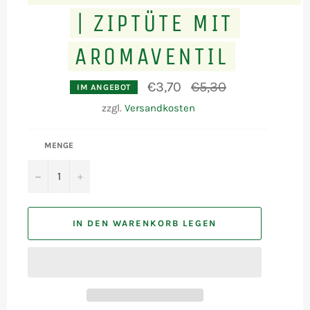
| ZIPTÜTE MIT
AROMAVENTIL
Normaler
€3,70
€5,30
IM ANGEBOT
Preis
zzgl.
Versandkosten
MENGE
−
+
IN DEN WARENKORB LEGEN